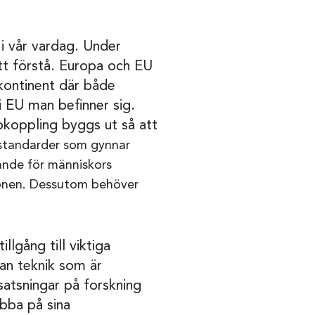
l i vår vardag. Under
tt förstå. Europa och EU
kontinent där både
 i EU man befinner sig.
ppkoppling byggs ut så att
ts standarder som gynnar
ande för människors
nionen. Dessutom behöver
llgång till viktiga
an teknik som är
satsningar på forskning
bba på sina