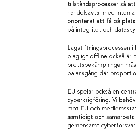
tillståndsprocesser så 
handelsavtal med internati
prioriterat att få på pl
på integritet och datask
Lagstiftningsprocessen i E
olagligt offline också är
brottsbekämpningen måst
balansgång där proportion
EU spelar också en centra
cyberkrigföring. Vi behö
mot EU och medlemsstater
samtidigt och samarbeta 
gemensamt cyberförsvar