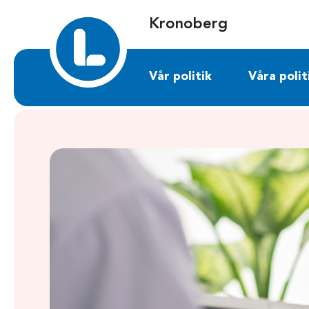
Sök på kronoberg.liberalerna.se
Kronoberg
Vår politik
Våra polit