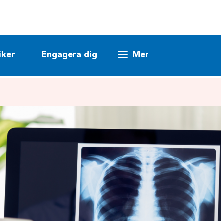
iker
Engagera dig
Mer