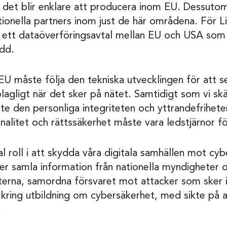
att det blir enklare att producera inom EU. Dessutom
onella partners inom just de här områdena. För Li
ats ett dataöverföringsavtal mellan EU och USA som l
ydd.
U måste följa den tekniska utvecklingen för att se
 olagligt när det sker på nätet. Samtidigt som vi ska
e den personliga integriteten och yttrandefriheten v
alitet och rättssäkerhet måste vara ledstjärnor fo
l roll i att skydda våra digitala samhällen mot c
ver samla information från nationella myndigheter o
na, samordna försvaret mot attacker som sker i
kring utbildning om cybersäkerhet, med sikte på 
.