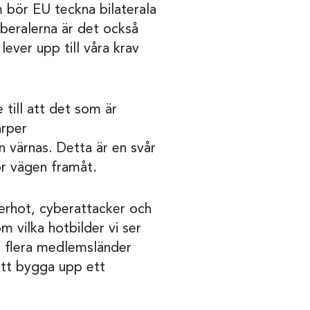
 bör EU teckna bilaterala
beralerna är det också
ever upp till våra krav
 till att det som är
̈rper
ärnas. Detta är en svår
̈r vägen framåt.
yberhot, cyberattacker och
m vilka hotbilder vi ser
 flera medlemsländer
att bygga upp ett