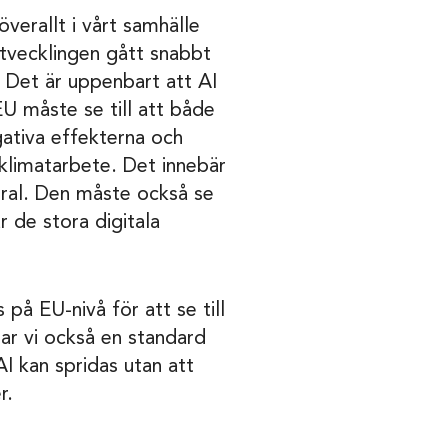
̈verallt i vårt samhälle
utvecklingen gått snabbt
. Det är uppenbart att AI
U måste se till att både
gativa effekterna och
h klimatarbete. Det innebär
tral. Den måste också se
r de stora digitala
på EU-nivå för att se till
kapar vi också en standard
 AI kan spridas utan att
r.