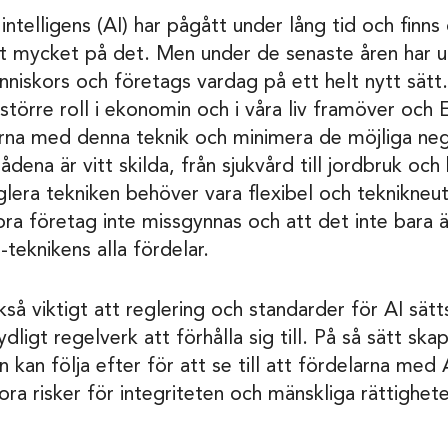
intelligens (AI) har pågått under lång tid och finns o
llt mycket på det. Men under de senaste åren har 
nniskors och företags vardag på ett helt nytt sätt
törre roll i ekonomin och i våra liv framöver och E
erna med denna teknik och minimera de möjliga ne
dena är vitt skilda, från sjukvård till jordbruk oc
reglera tekniken behöver vara flexibel och teknikneu
ora företag inte missgynnas och att det inte bara ä
-teknikens alla fördelar.
så viktigt att reglering och standarder för AI sätts 
ydligt regelverk att förhålla sig till. På så sätt s
n kan följa efter för att se till att fördelarna med
ora risker för integriteten och mänskliga rättighete