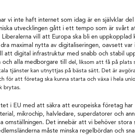
 har vi inte haft internet som idag är en självklar de
ska utvecklingen gått i ett tempo som är svårt a
. Liberalerna vill att Europa ska bli en uppkopplad 
 dra maximal nytta av digitaliseringen, oavsett var
till att digital infrastruktur med snabb och stabil u
 och alla medborgare till
del, liksom att få på pla
ala tjänster kan utnyttjas på bästa sätt. Det är avgör
h för att företag ska kunna starta och växa i hela u
k brytas.
tet i EU med att säkra att europeiska företag har ti
terial, mikrochip, halvledare, superdatorer och ann
la omställningen. Det innebär att vi behöver stora 
dlemsländerna måste minska regelbördan och sna