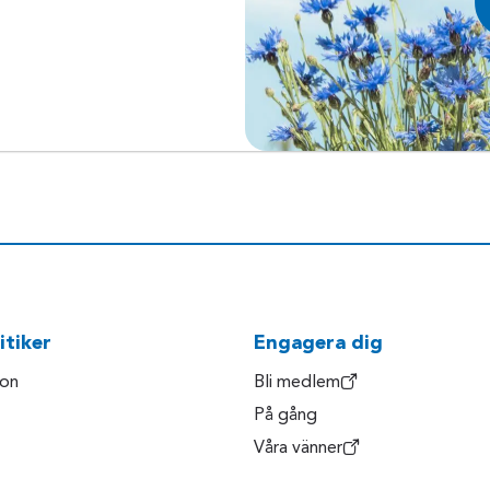
itiker
Engagera dig
son
Bli medlem
På gång
Våra vänner