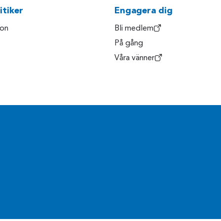
itiker
Engagera dig
son
Bli medlem
På gång
Våra vänner