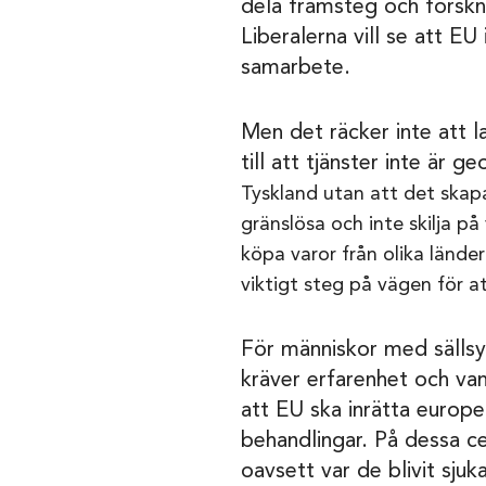
dela framsteg och forskni
Liberalerna vill se att EU
samarbete.
Men det räcker inte att la
till att tjänster inte ä
Tyskland utan att det skapa
gränslösa och inte skilja p
köpa varor från olika län
viktigt steg på vägen för 
För människor med säll
kräver erfarenhet och vana
att EU ska inrätta europe
behandlingar. På dessa c
oavsett var de blivit sjuka