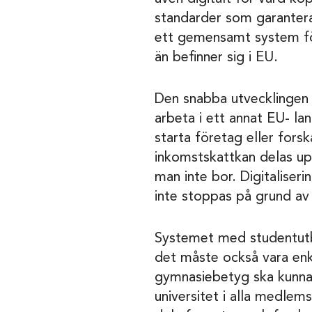
standarder som garanterar 
ett gemensamt system för
än befinner sig i EU.
Den snabba utvecklingen m
arbeta i ett annat EU- lan
starta företag eller fors
inkomstskattkan delas upp 
man inte bor. Digitaliserin
inte stoppas på grund av
Systemet med studentutby
det måste också vara enke
gymnasiebetyg ska kunna o
universitet i alla medlemsl