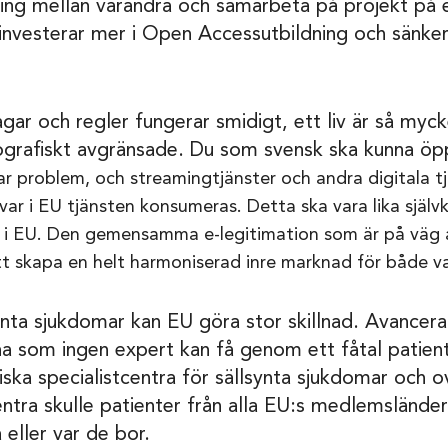
ng mellan varandra och samarbeta på projekt på e
 investerar mer i Open Accessutbildning och sänker 
gar och regler fungerar smidigt, ett liv är så myck
r geografiskt avgränsade. Du som svensk ska kunna ö
r problem, och streamingtjänster och andra digitala tj
å var i EU tjänsten konsumeras. Detta ska vara lika själv
der i EU. Den gemensamma e-legitimation som är på väg a
att skapa en helt harmoniserad inre marknad för både va
synta sjukdomar kan EU göra stor skillnad. Avancer
 som ingen expert kan få genom ett fåtal patienter p
iska specialistcentra för sällsynta sjukdomar och 
entra skulle patienter från alla EU:s medlemslände
 eller var de bor.