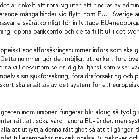
̈r det är enkelt att röra sig utan att hindras av admi
arande många hinder vid flytt inom EU. I Sverige ä
essvärre svåråtkomligt för inflyttade EU-medbo
ällning, öppna bankkonto och delta fullt ut i det sve
uropeiskt socialförsäkringsnummer införs som ska ga
etta nummer gör det möjligt att enkelt föra över 
erna vill dessutom se en digital tjänst som visar v
lvis sin sjukförsäkring, föräldraförsäkring och
gskort ska ersättas av det system för ett europeis
ligheten inom unionen fungerar blir aldrig så tydlig 
nter rätt att söka vård i andra EU-länder, men sy
alla att utnyttja denna rättighet så att tillgången til
kopplat till exempelvis psykisk ohälsa. Vi behöver