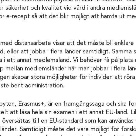
säkerhet och kvalitet vid vård i andra medlemslän
 e-recept så att det blir möjligt att hämta ut me
ed distansarbete visar att det måste bli enklare 
d, eller att jobba i flera länder samtidigt. Samma s
ka i ett annat medlemsland. Vi behöver få på plats 
mellan medlemsländer när man jobbar i flera lände
gen skapar stora möjligheter för individen att röra
 stelbent administration.
ten, Erasmus+, är en framgångssaga och ska fort
lt att läsa hela sin examen i ett annat EU-land. Libe
̈versättas till en EU-standard som kan användas vi
änder. Samtidigt måste det vara möjligt för forska