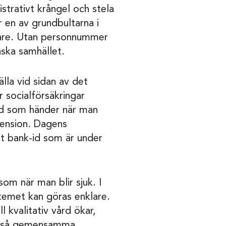
nistrativt krångel och stela
r en av grundbultarna i
rgare. Utan personnummer
nska samhället.
̈lla vid sidan av det
socialförsäkringar
ad som händer när man
 pension. Dagens
kt bank-id som är under
som när man blir sjuk. I
stemet kan göras enklare.
l kvalitativ vård ökar,
 också gemensamma