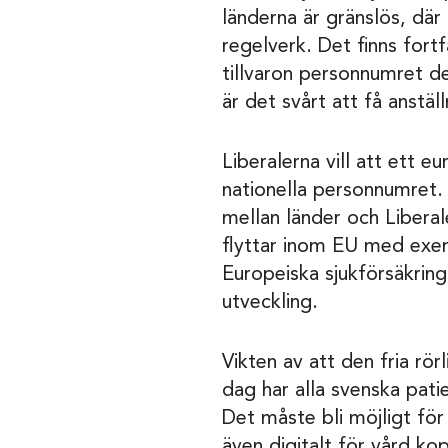
länderna är gränslös, da
regelverk. Det finns fortf
tillvaron personnumret d
är det svårt att få anst
Liberalerna vill att ett e
nationella personnumret. D
mellan länder och Liberal
flyttar inom EU med exempe
Europeiska sjukförsäkrin
utveckling.
Vikten av att den fria rör
dag har alla svenska patie
Det måste bli möjligt för 
även digitalt för vård 