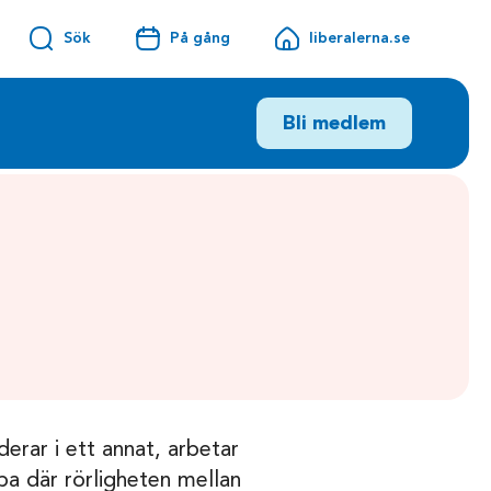
Sök
På gång
liberalerna.se
Bli medlem
tuderar i ett annat, arbetar
pa där rörligheten mellan