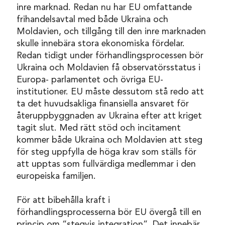
inre marknad. Redan nu har EU omfattande
frihandelsavtal med både Ukraina och
Moldavien, och tillgång till den inre marknaden
skulle innebära stora ekonomiska fördelar.
Redan tidigt under förhandlingsprocessen bör
Ukraina och Moldavien få observatörsstatus i
Europa- parlamentet och övriga EU-
institutioner. EU måste dessutom stå redo att
ta det huvudsakliga finansiella ansvaret för
återuppbyggnaden av Ukraina efter att kriget
tagit slut. Med rätt stöd och incitament
kommer både Ukraina och Moldavien att steg
för steg uppfylla de höga krav som ställs för
att upptas som fullvärdiga medlemmar i den
europeiska familjen.
För att bibehålla kraft i
förhandlingsprocesserna bör EU övergå till en
princip om “stegvis integration”. Det innebär