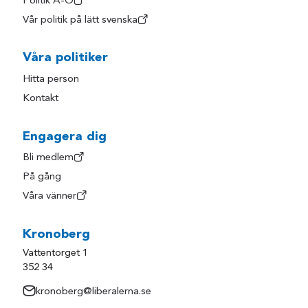
Politik A-Ö
Vår politik på lätt svenska
Våra politiker
Hitta person
Kontakt
Engagera dig
Bli medlem
På gång
Våra vänner
Kronoberg
Vattentorget 1
352 34
kronoberg@liberalerna.se